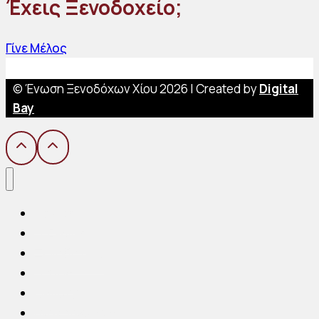
Έχεις Ξενοδοχείο;
Γίνε Μέλος
© Ένωση Ξενοδόχων Χίου 2026 | Created by
Digital
Bay
Αρχική
Η Ένωση
Ξενοδοχεία
Η Χίος
Gallery
Ανακοινώσεις