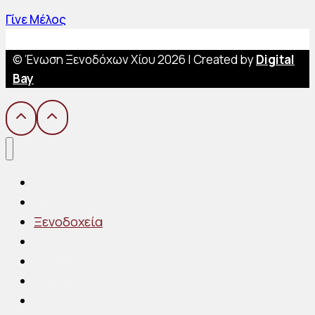
Γίνε Μέλος
© Ένωση Ξενοδόχων Χίου 2026 | Created by
Digital
Bay
Αρχική
Η Ένωση
Ξενοδοχεία
Η Χίος
Gallery
Ανακοινώσεις
Επικοινωνία