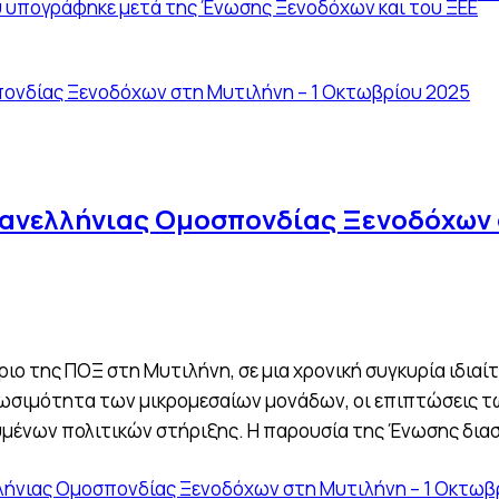
υπογράφηκε μετά της Ένωσης Ξενοδόχων και του ΞΕΕ
Πανελλήνιας Ομοσπονδίας Ξενοδόχων 
ιο της ΠΟΞ στη Μυτιλήνη, σε μια χρονική συγκυρία ιδιαί
ωσιμότητα των μικρομεσαίων μονάδων, οι επιπτώσεις τ
υμένων πολιτικών στήριξης. Η παρουσία της Ένωσης δια
λήνιας Ομοσπονδίας Ξενοδόχων στη Μυτιλήνη – 1 Οκτωβ