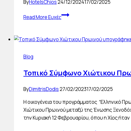
By
HotelsChios
24/12/2024
17/02/2025
Read More
Ευχές
Blog
Τοπικό Σύμφωνο Χιώτικου Πρω
By
DimitrisDodis
27/02/2023
17/02/2025
Η οικογένεια του προγράμματος “Ελληνικό Πρω
Χιώτικου Πρωινού μεταξύ της Ένωσης Ξενοδόχ
την Κυριακή 12 Φεβρουαρίου, όπου η Χίος ήτα