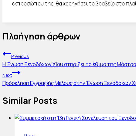
εκπροσώπου της, θα χορηγήσει το βραβείο στο πλαί
Πλοήγηση άρθρων
Previous
Η Ένωση Ξενοδόχων Χίου στηρίζει το έθιμο της Μόστρ
Next
Πρόσκληση Εγγραφής Μέλους στην Ένωση Ξενοδόχων Χ
Similar Posts
Blog