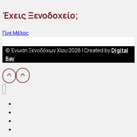
Έχεις Ξενοδοχείο;
Γίνε Μέλος
© Ένωση Ξενοδόχων Χίου 2026 | Created by
Digital
Bay
Αρχική
Η Ένωση
Ξενοδοχεία
Η Χίος