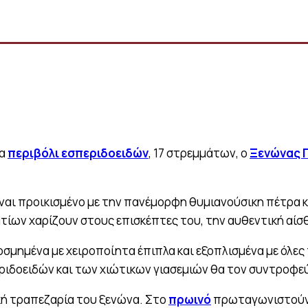
να
περιβόλι εσπεριδοειδών
, 17 στρεμμάτων, ο
Ξενώνας 
Είναι προικισμένο με την πανέμορφη θυμιανούσικη πέτρα 
τίων χαρίζουν στους επισκέπτες του, την αυθεντική αίσ
κοσμημένα με χειροποίητα έπιπλα και εξοπλισμένα με όλες
περιδοειδών και των χιώτικων γιασεμιών θα τον συντροφε
ή τραπεζαρία του ξενώνα. Στο
πρωινό
πρωταγωνιστούν μ