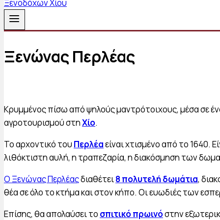
Ξενώνας Περλέας
Κρυμμένος πίσω από ψηλούς μαντρότοιχους, μέσα σε έ
αγροτουρισμού στη
Χίο
.
Το αρχοντικό του
Περλέα
είναι χτισμένο από το 1640. 
λιθόκτιστη αυλή, η τραπεζαρία, η διακόσμηση των δωμα
Ο Ξενώνας Περλέας
διαθέτει
8 πολυτελή δωμάτια
, δια
θέα σε όλο το κτήμα και στον κήπο. Οι ευωδιές των εσ
Επίσης, θα απολαύσει το
σπιτικό πρωινό
στην εξωτερικ