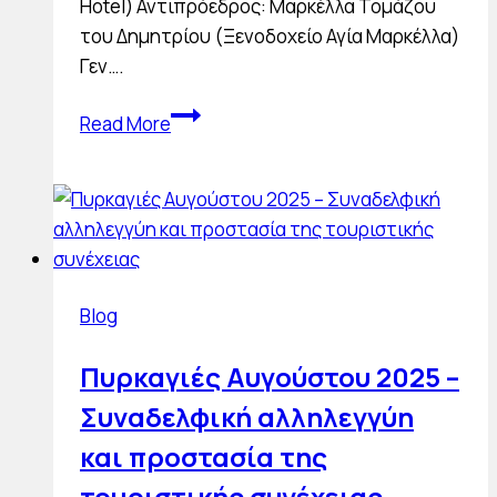
Hotel) Αντιπρόεδρος: Μαρκέλλα Τομάζου
του Δημητρίου (Ξενοδοχείο Αγία Μαρκέλλα)
Γεν….
Νέο
Read More
Δ.
Σ.
για
την
Ένωση
Ξενοδόχων
Blog
Χίου
Πυρκαγιές Αυγούστου 2025 –
Συναδελφική αλληλεγγύη
και προστασία της
τουριστικής συνέχειας