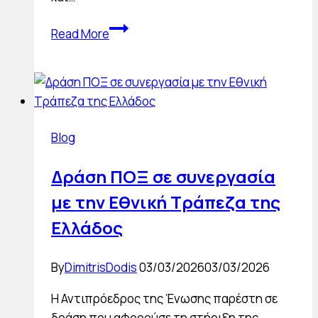
Συμμετοχή
Read More
στη
World
Travel
Market
London
Blog
–
5
Δράση ΠΟΞ σε συνεργασία
έως
με την Εθνική Τράπεζα της
7
Νοεμβρίου
Ελλάδος
2025
By
DimitrisDodis
03/03/2026
03/03/2026
Η Αντιπρόεδρος της Ένωσης παρέστη σε
δράση που αφορούσε τη στήριξη της