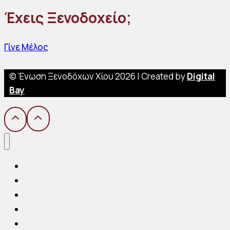
Έχεις Ξενοδοχείο;
Γίνε Μέλος
© Ένωση Ξενοδόχων Χίου 2026 | Created by
Digital
Bay
Αρχική
Η Ένωση
Ξενοδοχεία
Η Χίος
Gallery