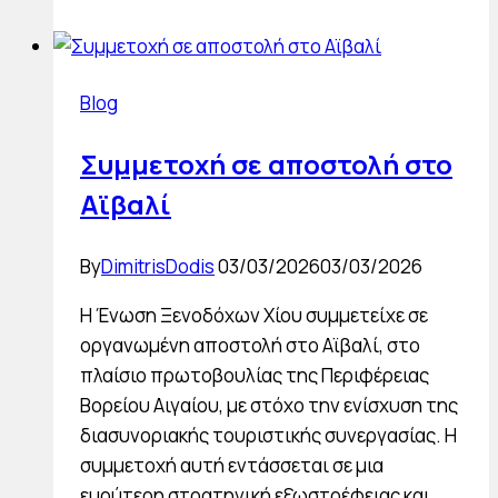
2025
–
Συναδελφική
Blog
αλληλεγγύη
και
Συμμετοχή σε αποστολή στο
προστασία
Αϊβαλί
της
τουριστικής
συνέχειας
By
DimitrisDodis
03/03/2026
03/03/2026
Η Ένωση Ξενοδόχων Χίου συμμετείχε σε
οργανωμένη αποστολή στο Αϊβαλί, στο
πλαίσιο πρωτοβουλίας της Περιφέρειας
Βορείου Αιγαίου, με στόχο την ενίσχυση της
διασυνοριακής τουριστικής συνεργασίας. Η
συμμετοχή αυτή εντάσσεται σε μια
ευρύτερη στρατηγική εξωστρέφειας και