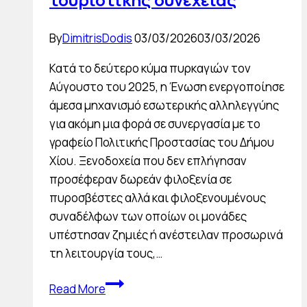
By
DimitrisDodis
03/03/2026
03/03/2026
Κατά το δεύτερο κύμα πυρκαγιών τον
Αύγουστο του 2025, η Ένωση ενεργοποίησε
άμεσα μηχανισμό εσωτερικής αλληλεγγύης
για ακόμη μια φορά σε συνεργασία με το
γραφείο Πολιτικής Προστασίας του Δήμου
Χίου. Ξενοδοχεία που δεν επλήγησαν
προσέφεραν δωρεάν φιλοξενία σε
πυροσβέστες αλλά και φιλοξενουμένους
συναδέλφων των οποίων οι μονάδες
υπέστησαν ζημιές ή ανέστειλαν προσωρινά
τη λειτουργία τους,…
Πυρκαγιές
Read More
Αυγούστου