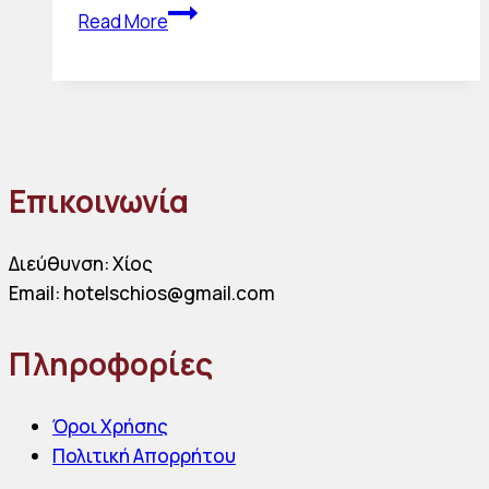
Πυρκαγιές
Read More
Ιουνίου
2025
–
Άμεση
κινητοποίηση
και
Επικοινωνία
στήριξη
των
Διεύθυνση: Χίος
πυροσβεστικών
Email: hotelschios@gmail.com
δυνάμεων
Πληροφορίες
Όροι Χρήσης
Πολιτική Απορρήτου