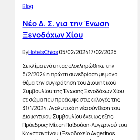
Blog
την
Εθνική
Νέο Δ. Σ. για την Ένωση
Τράπεζα
Ξενοδόχων Χίου
της
Ελλάδος
By
HotelsChios
05/02/2024
17/02/2025
Σε κλίμα ενότητας ολοκληρώθηκε την
5/2/2024 η πρώτη συνεδρίαση με μόνο
θέμα την συγκρότηση του Διοικητικού
Συμβουλίου της Ένωσης Ξενοδόχων Χίου
σε σώμα που προέκυψε στις εκλογές της
31/1/2024. Αναλυτικά η νέα σύνθεση του
Διοικητικού Συμβουλίου έχει ως εξής:
Πρόεδρος: Μίτση Παΐδούση-Αυγερινού του
Κωνσταντίνου (Ξενοδοχείο Avgerinos