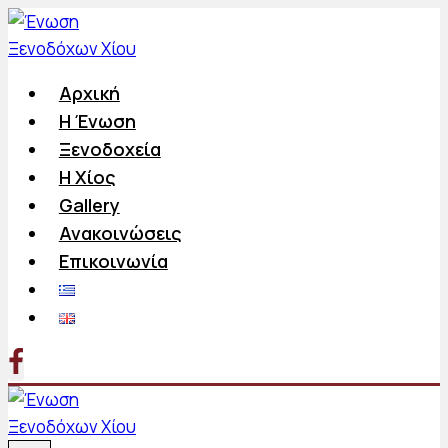
Skip
to
content
Αρχική
Η Ένωση
Ξενοδοχεία
Η Χίος
Gallery
Ανακοινώσεις
Επικοινωνία