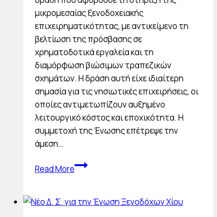
μικρομεσαίας ξενοδοχειακής
επιχειρηματικότητας, με αντικείμενο τη
βελτίωση της πρόσβασης σε
χρηματοδοτικά εργαλεία και τη
διαμόρφωση βιώσιμων τραπεζικών
σχημάτων. Η δράση αυτή είχε ιδιαίτερη
σημασία για τις νησιωτικές επιχειρήσεις, οι
οποίες αντιμετωπίζουν αυξημένο
λειτουργικό κόστος και εποχικότητα. Η
συμμετοχή της Ένωσης επέτρεψε την
άμεση…
Δράση
Read More
ΠΟΞ
σε
συνεργασία
με