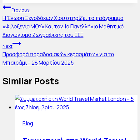
Πλοήγηση
Previous
Η Ένωση Ξενοδόχων Χίου στηρίζει το πρόγραμμα
άρθρων
«Φιλοξενία ΜΟΥ» Και τον 1ο Πανελλήνιο Μαθητικό
Διαγωνισμό Ζωγραφικής του ΞΕΕ
Next
Προσφορά παραδοσιακών κερασμάτων για το
Μπαϊράμι – 28 Μαρτίου 2025
Similar Posts
Blog