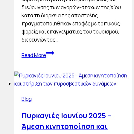
διεύρυνσης των αγορών-στόχων της Χίου.
Κατά τη διάρκεια της αποστολής
πραγματοποιήθηκαν επαφές με τοπικούς
φορείς και επαγγελματίες του τουρισμού,
διερευνώντας…
Συμμετοχή
Read More
σε
αποστολή
στο
Αϊβαλί
Blog
Πυρκαγιές Ιουνίου 2025 –
Άμεση κινητοποίηση και