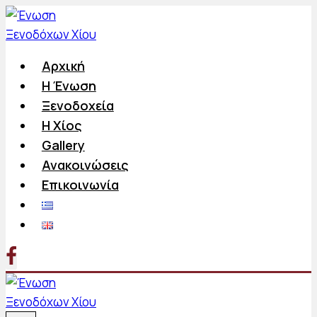
Skip
to
content
Αρχική
Η Ένωση
Ξενοδοχεία
Η Χίος
Gallery
Ανακοινώσεις
Επικοινωνία