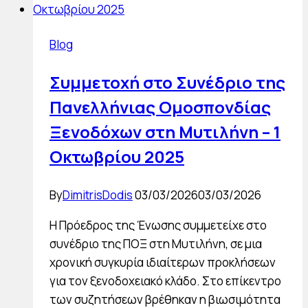
London
–
Blog
5
έως
Συμμετοχή στο Συνέδριο της
7
Πανελλήνιας Ομοσπονδίας
Νοεμβρίου
2025
Ξενοδόχων στη Μυτιλήνη – 1
Οκτωβρίου 2025
By
DimitrisDodis
03/03/2026
03/03/2026
Η Πρόεδρος της Ένωσης συμμετείχε στο
συνέδριο της ΠΟΞ στη Μυτιλήνη, σε μια
χρονική συγκυρία ιδιαίτερων προκλήσεων
για τον ξενοδοχειακό κλάδο. Στο επίκεντρο
των συζητήσεων βρέθηκαν η βιωσιμότητα