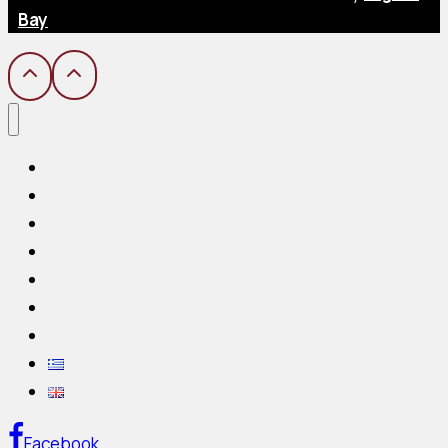
Bay
Αρχική
Η Ένωση
Ξενοδοχεία
Η Χίος
Gallery
Ανακοινώσεις
Επικοινωνία
Facebook