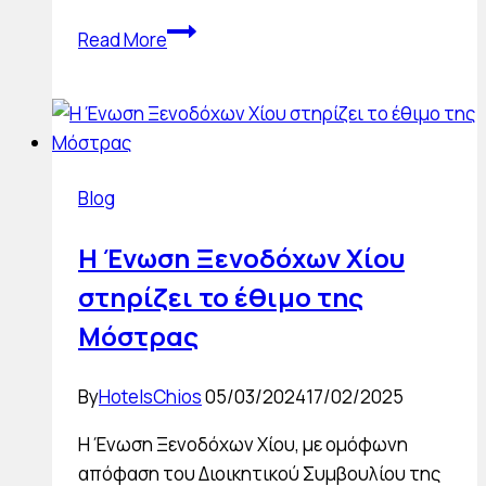
Πυρκαγιές
Read More
Ιουνίου
2025
–
Άμεση
κινητοποίηση
Blog
και
στήριξη
Η Ένωση Ξενοδόχων Χίου
των
στηρίζει το έθιμο της
πυροσβεστικών
δυνάμεων
Μόστρας
By
HotelsChios
05/03/2024
17/02/2025
Η Ένωση Ξενοδόχων Χίου, με ομόφωνη
απόφαση του Διοικητικού Συμβουλίου της