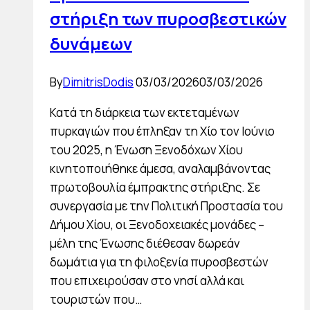
1
στήριξη των πυροσβεστικών
Οκτωβρίου
δυνάμεων
2025
By
DimitrisDodis
03/03/2026
03/03/2026
Κατά τη διάρκεια των εκτεταμένων
πυρκαγιών που έπληξαν τη Χίο τον Ιούνιο
του 2025, η Ένωση Ξενοδόχων Χίου
κινητοποιήθηκε άμεσα, αναλαμβάνοντας
πρωτοβουλία έμπρακτης στήριξης. Σε
συνεργασία με την Πολιτική Προστασία του
Δήμου Χίου, οι Ξενοδοχειακές μονάδες –
μέλη της Ένωσης διέθεσαν δωρεάν
δωμάτια για τη φιλοξενία πυροσβεστών
που επιχειρούσαν στο νησί αλλά και
τουριστών που…