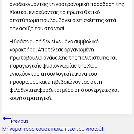
αναδεικνύοντας τη γαστρονομική παράδοση της
Χίου και ενισχύοντας το πρώτο θετικό
αποτύπωμα που λαμβάνει ο επισκέπτης κατά
την άφιξή του στο νησί.
Η δράση αυτή δεν είχε μόνο συμβολικό
χαρακτήρα. Αποτέλεσε οργανωμένη
πρωτοβουλία ανάδειξης της πολιτιστικής και
παραγωγικής φυσιογνωμίας της Χίου,
ενισχύοντας τη συλλογική εικόνα του
προορισμού και επιβεβαιώνοντας ότι η
φιλοξενία εκφράζεται μέσα από συνέργειες και
κοινή στρατηγική.
Πλοήγηση
Previous
Μήνυμα προς τους επισκέπτες του νησιού!
άρθρων