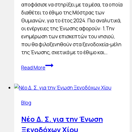
αποφάσισε να στηρίξει με τα μέσα, τα οποία
διαθέτει το έθιμο της Μόστρας των
Θυμιανών, για το έτος 2024. Πιο αναλυτικά,
οι ενέργειες της Ένωσης αφορούν: 1.Την
ενημέρωση των επισκεπτών του νησιού,
που θα φιλοξενηθούν στα ξενοδοχεία-μέλη
της Ένωσης, σχετικά με το έθιμο και…
Η
Read More
Ένωση
Ξενοδόχων
Χίου
στηρίζει
Blog
το
έθιμο
Νέο Δ. Σ. για την Ένωση
της
Ξενοδόχων Χίου
Μόστρας