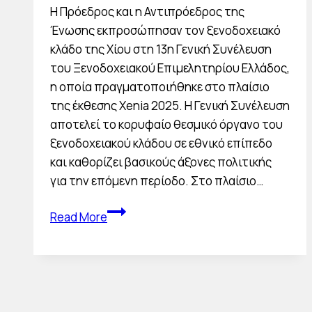
Η Πρόεδρος και η Αντιπρόεδρος της
Ένωσης εκπροσώπησαν τον ξενοδοχειακό
κλάδο της Χίου στη 13η Γενική Συνέλευση
του Ξενοδοχειακού Επιμελητηρίου Ελλάδος,
η οποία πραγματοποιήθηκε στο πλαίσιο
της έκθεσης Xenia 2025. Η Γενική Συνέλευση
αποτελεί το κορυφαίο θεσμικό όργανο του
ξενοδοχειακού κλάδου σε εθνικό επίπεδο
και καθορίζει βασικούς άξονες πολιτικής
για την επόμενη περίοδο. Στο πλαίσιο…
Συμμετοχή
Read More
στη
13η
Γενική
Συνέλευση
του