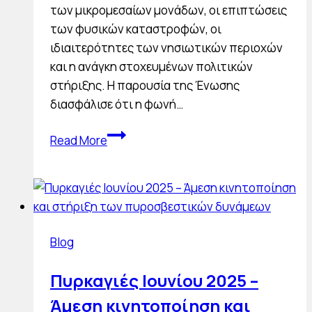
των μικρομεσαίων μονάδων, οι επιπτώσεις
των φυσικών καταστροφών, οι
ιδιαιτερότητες των νησιωτικών περιοχών
και η ανάγκη στοχευμένων πολιτικών
στήριξης. Η παρουσία της Ένωσης
διασφάλισε ότι η φωνή…
Συμμετοχή
Read More
στο
Συνέδριο
της
Πανελλήνιας
Ομοσπονδίας
Blog
Ξενοδόχων
στη
Πυρκαγιές Ιουνίου 2025 –
Μυτιλήνη
Άμεση κινητοποίηση και
–