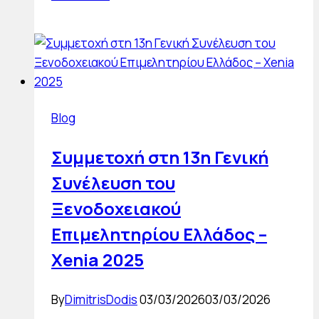
Δ.
Σ.
για
την
Ένωση
Ξενοδόχων
Blog
Χίου
Συμμετοχή στη 13η Γενική
Συνέλευση του
Ξενοδοχειακού
Επιμελητηρίου Ελλάδος –
Xenia 2025
By
DimitrisDodis
03/03/2026
03/03/2026